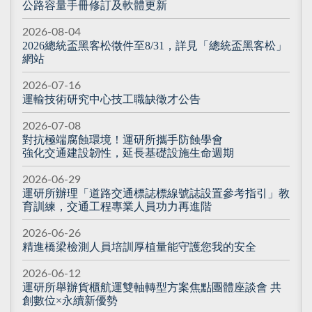
公路容量手冊修訂及軟體更新
2026-08-04
2026總統盃黑客松徵件至8/31，詳見「總統盃黑客松」
網站
2026-07-16
運輸技術研究中心技工職缺徵才公告
2026-07-08
對抗極端腐蝕環境！運研所攜手防蝕學會
強化交通建設韌性，延長基礎設施生命週期
2026-06-29
運研所辦理「道路交通標誌標線號誌設置參考指引」教
育訓練，交通工程專業人員功力再進階
2026-06-26
精進橋梁檢測人員培訓厚植量能守護您我的安全
2026-06-12
運研所舉辦貨櫃航運雙軸轉型方案焦點團體座談會 共
創數位×永續新優勢