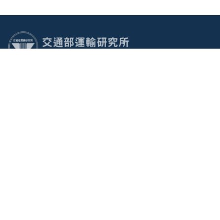
:::
電話：(02)2349-6789 傳真：(02)2717-6381 地址：105004
臺北市松山區敦化北路240號
廉政檢舉專線電話：(02)2349-6780
建議使用：IE10.0 以上或 Edge、Firefox、Chrome 瀏覽器
最佳瀏覽解析度：1366*768
隱私權宣告
資訊安全政策
政府網站資料開放宣告
災害緊急聯絡電話