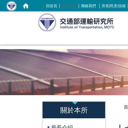
｜
｜
｜
:::
回首頁
網站導覽
聯絡我們
所長(民意)信箱
:::
:::
關於本所
所長介紹