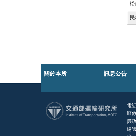
松
民
關於本所
訊息公告
電話
區敦
:::
廉政
建議