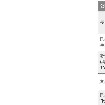
公
長
民
生
敦
(
1
富
民
化