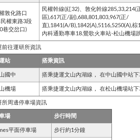
民權幹線(紅32)、敦化幹線285,33,214(正/
權敦化路口
區),617(正/副),688,801,803,967(正/
與民權東路3段
直),1841(A/B),1842(A),5116,5250(A),
60巷交岔口)
內科通勤專車18.鶯歌火車站-松山機場
運前往運研所資訊
運站
搭乘資訊
山國中
搭乘捷運文山內湖線， 在中山國中站下
山機場
搭乘捷運文山內湖線， 在松山機場站下
研所周邊停車場資訊
車場
步行時間
imes平面停車場
步行約1分鐘