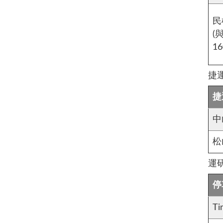
民
(
1
捷
捷
中
松
運
停
T