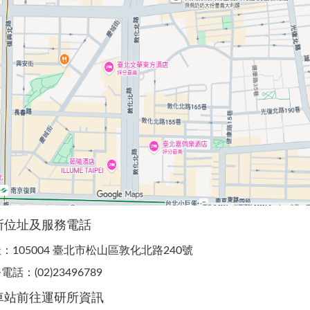
所位址及服務電話
：105004 臺北市松山區敦化北路240號
電話：(02)23496789
車站前往運研所資訊