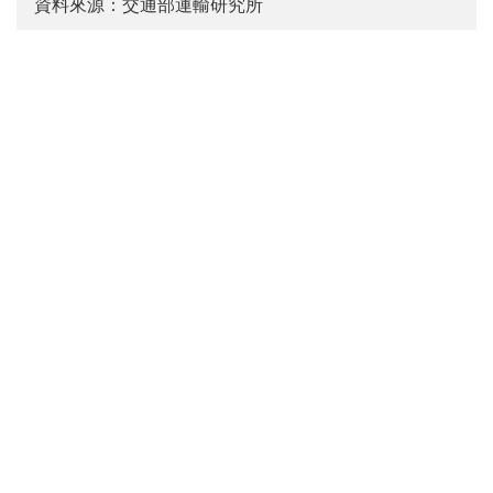
資料來源：交通部運輸研究所
:::
電話：(02)2349-6789 傳真：(02)2717-6381 地址：105004
臺北市松山區敦化北路240號
廉政檢舉專線電話：(02)2349-6780
建議使用：IE10.0 以上或 Edge、Firefox、Chrome 瀏覽器
最佳瀏覽解析度：1366*768