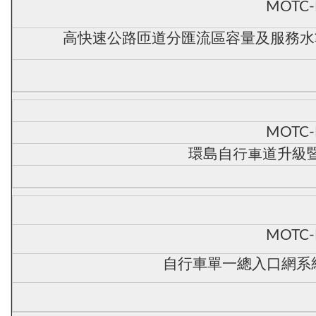
MOTC-
高快速公路匝道分匯流區容量及服務水準
MOTC-
環島自行車道升級暨
MOTC-
自行車單一總入口網系