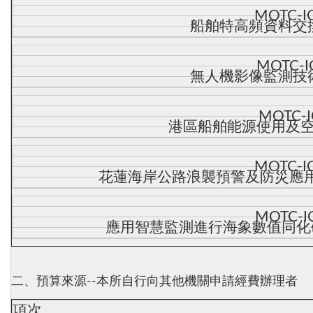
MOTC-I
船舶特高頻資料交
MOTC-I
無人機影像監測技
MOTC-I
港區船舶能源使用及
MOTC-I
花蓮海岸公路浪襲預警及防災應用技
MOTC-I
應用智慧監測進行海象數值同化研
二、預算來源--本所自行向其他機關申請經費辦理者
項次