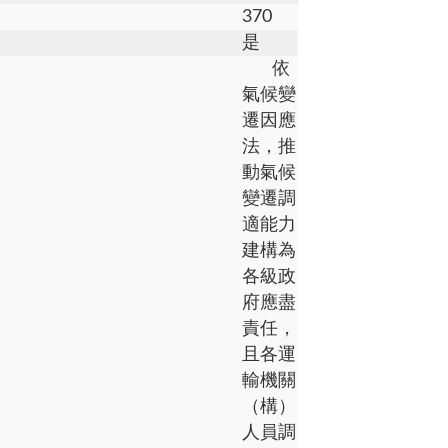
370
是
依
氣候變
遷因應
法，推
動氣候
變遷調
適能力
建構為
各級政
府應盡
責任，
且各運
輸機關
（構）
人員調