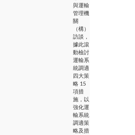
與運輸
管理機
關
（構）
訪談，
據此滾
動檢討
運輸系
統調適
四大策
略 15
項措
施，以
強化運
輸系統
調適策
略及措