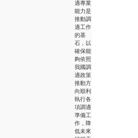
適專業
能力是
推動調
適工作
的基
石，以
確保能
夠依照
我國調
適政策
推動方
向順利
執行各
項調適
準備工
作，降
低未來