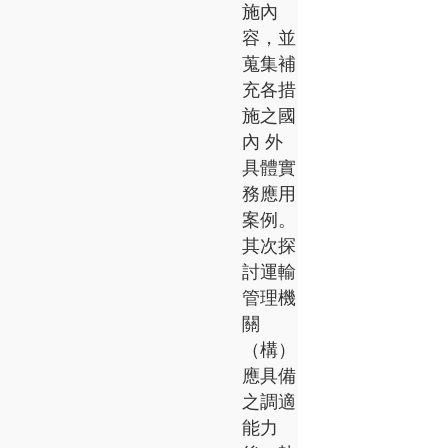
施內
容，並
蒐集補
充各措
施之國
內 外
具體實
務應用
案例。
其次探
討運輸
管理機
關
（構）
應具備
之調適
能力