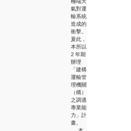
極端天
氣對運
輸系統
造成的
衝擊。
爰此，
本所以
2 年期
辦理
「建構
運輸管
理機關
（構）
之調適
專業能
力」計
畫。
本