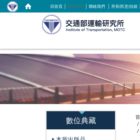
｜
｜
｜
:::
回首頁
網站導覽
聯絡我們
所長(民意)信箱
:::
:::
數位典藏
本所出版品