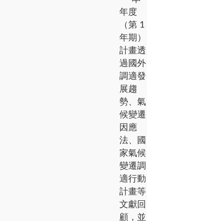
年度
（第 1
年期）
計畫透
過國外
調適發
展趨
勢、氣
候變遷
因應
法、國
家氣候
變遷調
適行動
計畫等
文獻回
顧，並