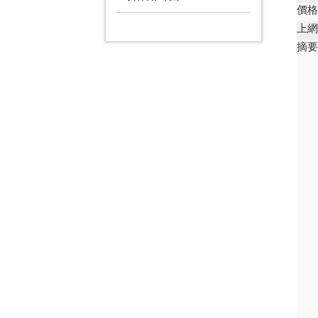
價
上
摘