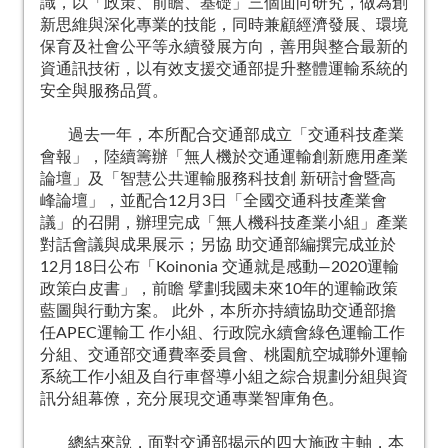
識，以「政策、前瞻、基礎」三個面向研究，做為創
新思維與深化專業的技能，同時兼顧經濟發展、環境
保育及社會公平等永續發展方向，善用與整合最新的
資通訊技術，以有效支援交通部提升整體運輸系統的
安全與服務品質。
過去一年，本所配合交通部成立「交通科技產業
會報」，陸續籌辦「無人機於交通運輸創新應用產業
論壇」及「智慧公共運輸服務科技創 新研討會暨高
峰論壇」，並配合12月3日「全國交通科技產業會
議」的召開，辦理完成「無人機科技產業小組」產業
對話會議與成果展示；另協 助交通部編撰完成並於
12月18日公布「Koinonia 交通就是感動―2020運輸
政策白皮書」，前瞻 擘劃我國未來10年的運輸政策
藍圖與行動方案。 此外，本所亦持續協助交通部擔
任APEC運輸工 作小組、行政院永續會綠色運輸工作
分組、交通部交通費率委員會、桃園航空城聯外運輸
系統工作小組及自行車督導小組之綜合規劃分組與資
訊分組幕僚，充分展現交通專業智庫角色。
總結來說，面對交通部揭示的四大施政主軸，本