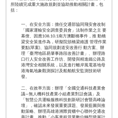
所陸續完成重大施政規劃並協助推動相關計畫，包
括：
一、在安全方面：擔任交通部協同飛安會改制
「國家運輸安全調查委員會」法制作業之主 要
幕僚、因應108.10.1南方澳斷橋事件，推 動橋
梁安全策進作為，研擬院頒橋梁維護 管理作業
要點(草案)、協同規劃道安改善行 動方案、辦
理「臺灣地區易肇事路段改善計畫」、辦理路
口行人安全改善工作坊、開發與精進鐵公路及
港灣安全相關系統，以及進行離岸風電基地母
港海氣地象觀測探討及船舶航安監測技術研
發。
二、在效率方面：辦理「全國交通科技產業會
議―無人機科技產業小組產業對話會議」及
「智慧公共運輸服務科技創新研討會暨高峰論
壇」，確認未來發展重要課題、發展藍圖與推
動策略、辦理高雄港洲際貨櫃中心聯外交通改
善計畫、推動「小客車租賃業數位轉型發展計