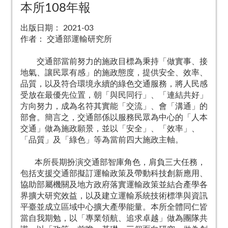
本所108年報
出版日期：
2021-03
作者：
交通部運輸研究所
交通部當前努力的施政目標為秉持「做實事、接
地氣、讓民眾有感」的施政態度，提供安全、效率、
品質，以及符合環境永續的綠色交通服務，將人民感
受放在最優先位置，朝「與民同行」、「連結共好」
方向努力，成為名符其實能「交流」、會「溝通」的
部會。簡言之，交通部係以服務民眾為中心的「人本
交通」做為施政願景，並以「安全」、「效率」、
「品質」及「綠色」等為當前四大施政主軸。
本所長期扮演交通部智庫角色，肩負三大任務，
包括支援交通部擬訂運輸政策及帶動科技創新應用、
協助部屬機關及地方政府落實運輸政策並結合產學各
界擴大研究效益，以及建立運輸系統技術標準與資訊
平臺並成立區域中心擴大產學能量。本所全體同仁皆
當自我期勉，以「專業領航、追求卓越」做為團隊共