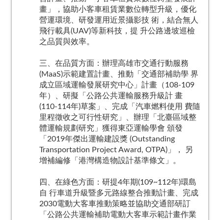
畫」，協助小客車租賃業數位轉型升級，優化
營運環境、研發運用近景攝影技 術，結合無人
飛行載具(UAV)等新科技，提 升公路邊坡巡檢
之品質與效率。
三、在品質方面：辦理高雄市交通行動服務
(MaaS)示範建置計畫、推動「交通部補助學 界
成立區域運輸發展研究中心」計畫（108-109
年）、研擬「公路公共運輸服務升級計 畫
(110-114年)草案」、完成「汽車燃料使用 費隨
里程徵收之可行性研究」、辦理「北臺區域整
體運輸規劃研究」獲得東亞運輸學會 頒發
「2019年傑出運輸建設獎 (Outstanding
Transportation Project Award, OTPA)」， 另
增補編修「港灣構造物設計基準條文」。
四、在綠色方面：研提4年期(109~112年)環島
自 行車道升級暨多元路線整合推動計畫、完成
2030電動大客車推動策略並協助交通部研訂
「公路公共運輸補助電動大客車示範計畫作業