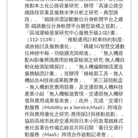
推動本土化公路容量研究，辦理「高速公路交
織路段容量及服務水準分析之研究－典型路
段」、「鐵路供需診斷數位分身軟體平台之建
置-鐵路數位分身軟體平台雛型架構之規劃」、
「區域運輸發展研究中心服務升級2.0計畫」
（112-113年）、「推動通用計程車特約制度-
成效檢討及服務優化」、「構建5G智慧交通數
位神經中樞－功能擴充與精進」、「無人機搭
配AI影像辨識應用於橋梁檢測之研究-無人機自
動化檢測架構探討」、「無人機偏鄉物流運送
服務驗證計畫」，並辦理「橋檢新工具－無人
機結合AI技術成果觀摩會」、「第三屆領航盃
－無人機創意應用競賽」及交通部無人機科技
產業小組「無人機暢遊實境－交通部無人機研
發與應用成果發表會」；此外，完成「交通行
動服務（Mobility as a Service,MaaS）跨域合
作與應用優化之研究-應用探討與推動規劃」，
協助高雄市政府交通局與日本小田急電鐵株式
會社簽署合作備忘錄並共同召開「臺日交通行
動服務（MaaS）跨境合作啟動記者會」。