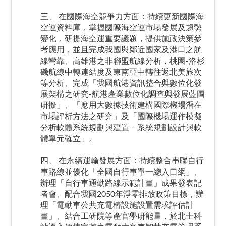
三、 在國際海空競爭力方面：持續更新國際海
空運資料庫，掌握國際海空運市場發展及趨勢
變化，研提海空運重要議題，提供施政決策參
考應用，並且完成我國與鄰近國家及港口之航
線彎靠、高雄港之非聯盟航線分析，桃園-洛杉
磯航線中轉連結度及東南亞中轉往返北美旅次
等分析、完成「我國航港資訊整合與數位化發
展架構之研究-航港產業數位化調查與發展藍圖
研擬」、「應用大數據技術建構國際機場潛在
市場評析方法之研究」及「國際機場運作模擬
分析軟體系統規劃與建置－系統規劃設計與軟
體單元確立」。
四、 在永續運輸發展方面：持續整合串聯自行
車路線並優化「全國自行車單一總入口網」、
辦理「自行車通勤路線示範計畫」成果發表記
者會、配合我國2050年淨零排放政策目標，辦
理「電動車公共充電樁設施設置需求評估計
畫」、結合工研院等產官學研能量，於北士科