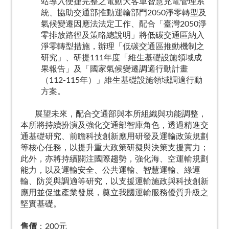
站導入便捷完整之電動大客車智慧充電管理系
統、協助交通部推動運輸部門2050淨零轉型及
氣候變遷因應法法定工作、配合「臺灣2050淨
零排放路徑及策略總說明」將低碳交通區納入
淨零轉型措施，辦理「低碳交通區推動機制之
研究」、研提111年度「維生基礎設施領域成
果報告」及「國家氣候變遷調適行動計畫
（112-115年）」維生基礎設施領域調適行動
方案。
展望未來，配合交通部與本所組織與功能調整，
本所將持續扮演及強化交通部智庫角色，透過精進交
通基礎研究、前瞻科技創新應用研發及運輸政策規劃
等核心任務，以提升重大政策研擬與決策支援實力；
此外，亦將持續關注國際趨勢，強化海、空運輸規劃
能力，以及運輸安全、公共運輸、智慧運輸、綠運
輸、防災與調適等研究，以支援運輸施政與科技創新
應用並促進產業發展，奠立我國運輸服務優質升級之
堅實基礎。
售價
：200元