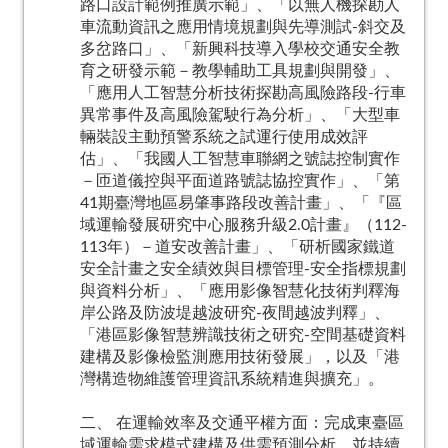
路口設計範例推廣示範」、「以無人機探勘人
車流動資訊之應用情境規劃與先導測試-斜交及
多岔路口」、「新興科技導入學校交通安全教
育之研發示範－教學輔助工具規劃與開發」、
「應用人工智慧分析技術探勘高風險路段-行車
異常事件及高風險駕駛行為分析」、「大型車
輛裝設主動預警系統之試運行使用成效評
估」、「我國人工智慧車聯網之號誌控制實作
－匝道儀控與平面道路號誌協控實作」、「第
41期臺灣地區易肇事路段改善計畫」、「『區
域運輸發展研究中心服務升級2.0計畫』（112-
113年）－道安改善計畫」、「研析國家鐵道
安全計畫之安全績效與目標管理-安全指標規劃
與資料分析」、「應用影像智慧化技術判釋海
岸公路及防波堤越波研究-夜間越波判釋」、
「港區影像智慧辨識技術之研究-空間基礎資料
建構及影像檢監測應用技術發展」，以及「港
灣構造物維護管理資訊系統精進與擴充」。
二、 在運輸效率及交通平權方面：完成東臺區
域運輸需求模式建構及供需預測分析、並持續