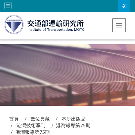
跳到主要內容
Toggle 
:::
首頁
數位典藏
本所出版品
港灣技術季刊
港灣報導第75期
港灣報導第75期