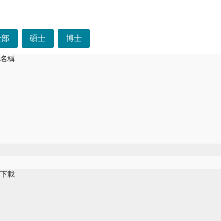
選單
全部
碩士
博士
文名稱
位
別
件下載