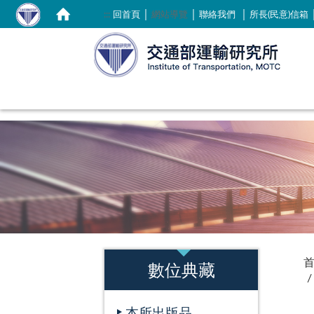
｜
｜
｜
:::
回首頁
網站導覽
聯絡我們
所長(民意)信箱
:::
:::
數位典藏
本所出版品