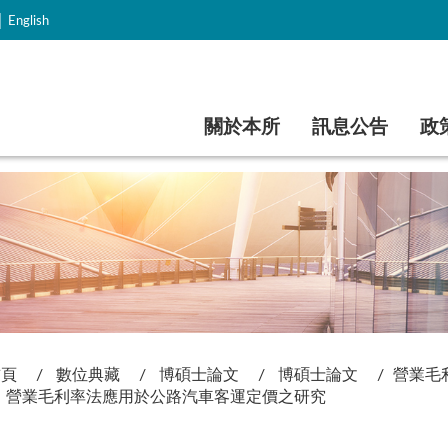
｜
English
跳到主要內容
關於本所
訊息公告
政
首頁
數位典藏
博碩士論文
博碩士論文
營業毛
營業毛利率法應用於公路汽車客運定價之研究