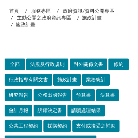
:::
首頁
服務專區
政府資訊/資料公開專區
主動公開之政府資訊專區
施政計畫
施政計畫
次選單
全部
法規及行政規則
對外關係文書
條約
行政指導有關文書
施政計畫
業務統計
研究報告
公務出國報告
預算書
決算書
會計月報
訴願決定書
請願處理結果
公共工程契約
採購契約
支付或接受之補助