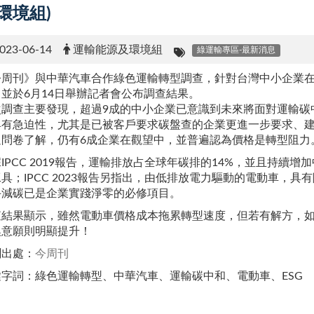
環境組)
023-06-14
運輸能源及環境組
綠運輸專區-最新消息
今周刊》與中華汽車合作綠色運輸轉型調查，針對台灣中小企業
，並於6月14日舉辦記者會公布調查結果。
次調查主要發現，超過9成的中小企業已意識到未來將面對運輸碳
具有急迫性，尤其是已被客戶要求碳盤查的企業更進一步要求、
過問卷了解，仍有6成企業在觀望中，並普遍認為價格是轉型阻力
IPCC 2019報告，運輸排放占全球年碳排的14%，並且持續
具；IPCC 2023報告另指出，由低排放電力驅動的電動車，
手減碳已是企業實踐淨零的必修項目。
查結果顯示，雖然電動車價格成本拖累轉型速度，但若有解方，
換意願則明顯提升！
聞出處：
今周刊
鍵字詞：綠色運輸轉型、中華汽車、運輸碳中和、電動車、ESG