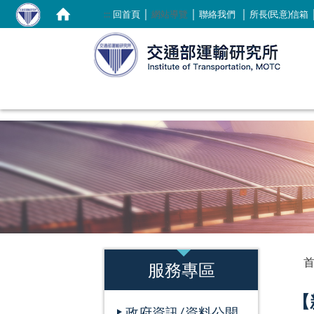
｜
｜
｜
:::
回首頁
網站導覽
聯絡我們
所長(民意)信箱
:::
:::
服務專區
【
政府資訊/資料公開