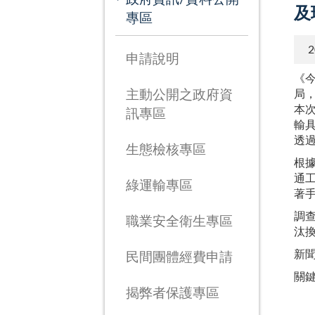
及
專區
2
申請說明
《
主動公開之政府資
局
本
訊專區
輸
透
生態檢核專區
根據
通工
綠運輸專區
著
調
職業安全衛生專區
汰
新
民間團體經費申請
關
揭弊者保護專區