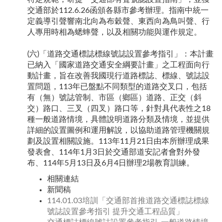
交通部於112.6.26函頒各縣市參考辦理。指南中統一
定義導引聲響南北向為布穀聲、東西向為鳥叫聲、行
人專用時相為蟋蟀聲，以及相關功能與運作規定。
(六)「道路交通標誌標線號誌設置參考指引」：本計畫
已納入「國家道路交通安全綱要計畫」之工程面向行
動計畫，旨在改善我國現行道路標誌、標線、號誌設
置問題，113年已盤點不同類型的道路交叉口，包括
有（無）號誌管制、市區（鄉區）道路、正交（斜
交）路口、三叉（四叉）路口等，針對具代表性之18
種一般道路情境，具體說明道路分類及情境，並提供
詳細的設置圖例和運用解說，以協助道路管理機關規
劃及設置相關設施。113年11月21日由本所辦理成果
發表會、114年1月3日於交通部道安記者會對外發
布、114年5月13日及6月4日辦理2場教育訓練。
相關連結
新聞稿
114.01.03培訓「交通部首推道路交通標誌標線
號誌設置參考指引 提升交通工程品質」