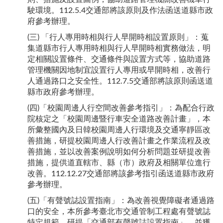
駛環境。112.5.4交通部將該原則及作法函送道縣市政
府參考辦理。
(三) 「行人專用時相與行人早開時相設置原則」：蒐
集道縣市行人專用時相與行人早開時相實務做法，明
定相關設置條件、交通條件與設置方式等，協助道路
管理機關因地制宜設置行人專用或早開時相，改善行
人通過路口之安全性。112.7.5交通部將該原則函送道
縣市政府參考辦理。
(四)「校園周邊人行空間改善參考指引」：為配合行政
院核定之「校園周邊暨行車安全道路改善計畫」，本
所彙整國內及日韓校園周邊人行環境及交通寧靜區改
善措施，研提校園周邊人行改善計畫之作業流程及改
善措施，並以改善案例說明如何分析問題並研提改善
措施，提供道直轄市、縣（市）政府及相關單位進行
改善。112.12.27交通部將該參考指引函送道縣市政府
參考辦理。
(五)「有聲號誌設置指南」：為改善視覺障礙者通過路
口的安全，本所參考臺北市交通管制工程處有聲號誌
特定規範，研提「交通部有聲號誌設置指南」，並獲