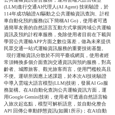
(LLM)
進行交通
AI
代理人
(AI Agent)
技術驗證，於
114
年成功驗證
AI
驅動之公共運輸資訊查詢、計程
車自動化預約服務
(
以下簡稱
AI Go)
，使用者可透
過簡單友善的自然語言互動方式掌握跨域公共運輸
資訊及預約計程車服務，免除使用者目前在下載與
學習公共運輸
APP
方面之數位落差，做為未來提供
民眾交通一站式運輸資訊服務的重要技術基盤。
現行運輸資訊分散於不同平臺或網頁，使用者經
常須轉換多個介面查詢交通資訊與預約服務，對高
齡者、城際旅客、觀光旅客而言，使用門檻較高且
不便。運研所因應上述課題，於本次
AI
技術驗證
中導入雲端大語言模型
(LLM)
技術，發展
AI Go
服
務架構。在
AI
自動化查詢公共運輸資訊方面，運
用
Google Gemini
技術，使用者可透過自然語言輸
入旅次起迄點，模型可解析語意，並自動化整合
API
回傳公車動靜態資訊
(
如圖
1
所示
)
；在
AI
自動