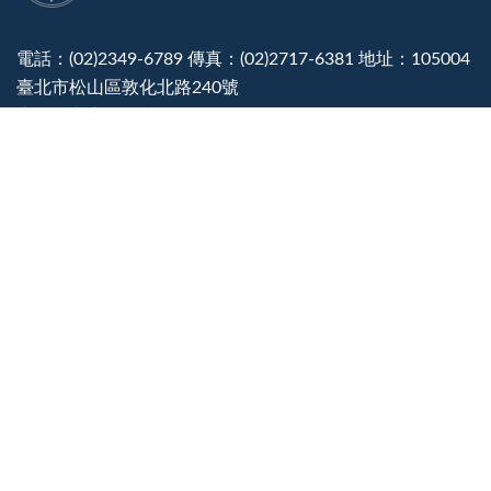
電話：(02)2349-6789 傳真：(02)2717-6381 地址：105004
臺北市松山區敦化北路240號
廉政檢舉專線電話：(02)2349-6780
建議使用：IE10.0 以上或 Edge、Firefox、Chrome 瀏覽器
最佳瀏覽解析度：1366*768
隱私權宣告
資訊安全政策
政府網站資料開放宣告
災害緊急聯絡電話
造訪人次 : 8248153
最後更新日期 :
2026-08-07 16:46