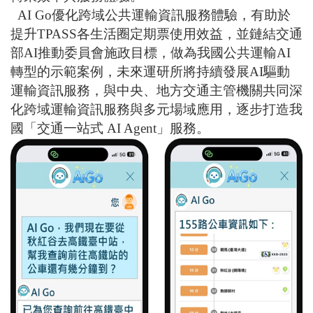
AI Go
優化跨域公共運輸資訊服務體驗，有助於
提升
TPASS
各生活圈定期票使用效益，並鏈結交通
部
AI
推動委員會施政目標，做為我國公共運輸
AI
轉型的示範案例，未來運研所將持續發展
AI
驅動
運輸資訊服務，與中央
、
地方交通主管機關共同深
化跨域運輸資訊服務與多元場域應用，逐步打造我
國「交通一站式
AI Agent
」服務。