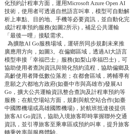
化預約計程車方面，運用
Microsoft Azure Open AI
技術，使用者可透過自然語言叫車，模型可自動解
析上車點、目的地、手機等必要資訊，並自動化完
成計程車預約服務
(
如圖
2
所示
)
，補足公共運輸
「最後一哩」接駁需求。
為擴散
AI Go
服務場域，運研所同步規劃未來推
廣應用方向，如圖
3
。在偏鄉區域，透過
AI
大語言
模型串接「幸福巴士」服務
(
如梨山幸福巴士
)
，可
協助使用者查詢資訊與簡化預約流程，協助偏鄉及
高齡使用者降低數位落差；在都會區域，將輔導有
意願之六都地方政府
(
如臺中市與高雄市
)
發展
AI
Go
，擴大公共運輸資訊整合查詢及計程車預約等
服務；在航空場站方面，規劃與航空站合作
(
如臺
中國際機場或高雄國際機場
)
，於航班抵達後提供
旅客
AI Go
資訊，協助入境旅客即時掌握聯外交通
資訊，並引導旅客至乘車區或預約叫車，提升旅客
轉乘效率與服務體驗。