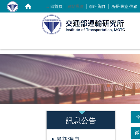
｜
｜
｜
:::
回首頁
網站導覽
聯絡我們
所長(民意)信箱
:::
:::
訊息公告
徵
最新消息