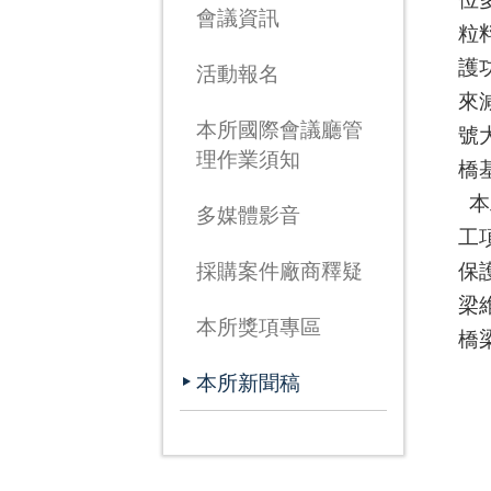
會議資訊
粒
護
活動報名
來
本所國際會議廳管
號
理作業須知
橋
本
多媒體影音
工
保
採購案件廠商釋疑
梁
本所獎項專區
橋
本所新聞稿