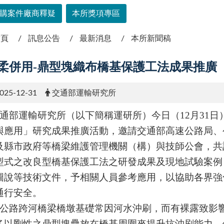
購案件廠商釋疑
本所獎項專區
首頁
訊息公告
最新消息
本所新聞稿
柔併用-鼎型塊織布橋基保護工法成果推廣
025-12-31
交通部運輸研究所
通部運輸研究所（以下簡稱運研所）今日（
12
月
31
日
與應用」研究成果推廣活動，邀請交通部高速公路局、
及縣市政府等橋梁維護管理機關（構）與技師公會，共
型式之改良型橋基保護工法之研發成果及現地試驗案例
圖說等技術文件，予相關人員參考應用，以協助各界強
通行安全。
公路跨河橋梁橋墩基礎常因河水沖刷，而有裸露致影
多以剛性之鼎型塊疊放在橋基周圍來提升抗沖刷能力，