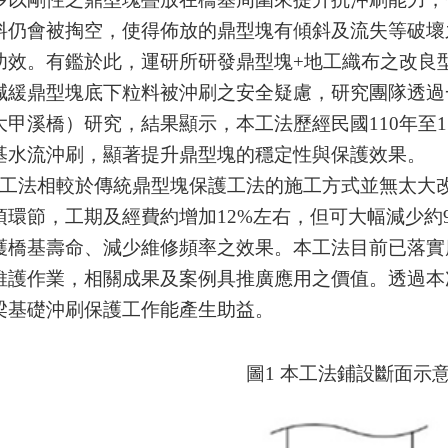
料仍會被掏空，使得佈放的鼎型塊有傾斜及流失等破壞
功效。有鑑於此，運研所研發鼎型塊
+
地工織布之改良
減緩鼎型塊底下粒料被沖刷之安全疑慮，研究團隊透過
大甲溪橋
）研究
，結果顯示，本工法歷經民國
110
年至
1
基水流沖刷，顯著提升鼎型塊的穩定性與保護效果。
工法相較於傳統鼎型塊保護工法的施工方式並無太大
項環節，工期及經費約增加
12%
左右，但可大幅減少約
護橋基壽命、減少維修頻率之效果。本工法目前已落實
維護作業，相關成果及案例具推廣應用之價值。透過本
梁基礎沖刷保護工作能產生助益。
圖
1
本工法鋪設斷面示