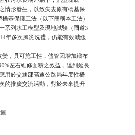
之情形發生，以致失去原有橋基保
型橋基保護工法
（以下簡稱本工法）
一系列水工模型及現地試驗
（
國道
3
14
年多次風災洗禮，仍能有效減緩
改變，具可施工性，儘管因增加織布
90%
左右維修面積之效益，達到延長
應用於交通部高速公路局年度性橋
次的推廣交流活動，對於未來提升
意圖