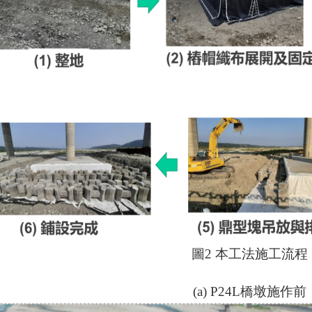
圖
2
本工法施工流程
(a) P24L
橋墩施作前