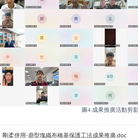
圖
4
成果推廣活動剪
剛柔併用-鼎型塊織布橋基保護工法成果推廣.doc