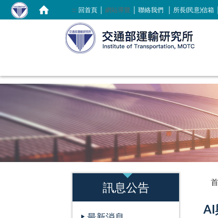
｜
｜
｜
:::
回首頁
網站導覽
聯絡我們
所長(民意)信箱
:::
:::
訊息公告
A
最新消息