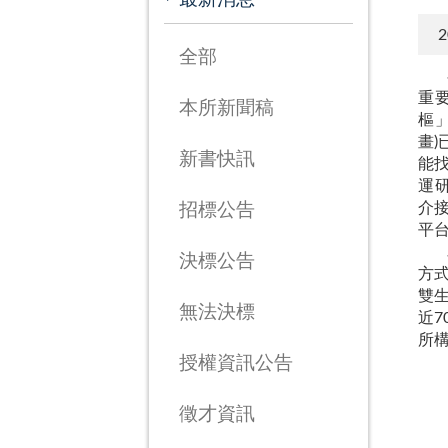
2
全部
在5
重
本所新聞稿
樞
畫
新書快訊
能
運
介
招標公告
平
為
決標公告
方
雙
無法決標
近
所
授權資訊公告
徵才資訊