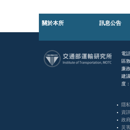
關於本所
訊息公告
電話
區敦
:::
廉政
建議
度：
隱
資
政
災