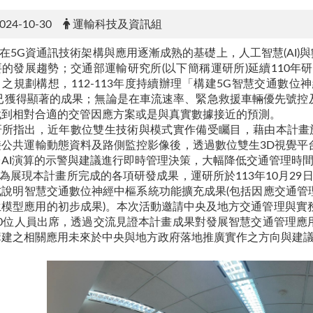
024-10-30
運輸科技及資訊組
G資通訊技術架構與應用逐漸成熟的基礎上，人工智慧(AI)與數位雙生
要的發展趨勢；交通部運輸研究所(以下簡稱運研所)延續110年
」之規劃構想，112-113年度持續辦理「構建5G智慧交通數位
)已獲得顯著的成果；無論是在車流速率、緊急救援車輛優先號控
找到相對合適的交管因應方案或是與真實數據接近的預測。
研所指出，近年數位雙生技術與模式實作備受矚目，藉由本計畫於
接公共運輸動態資料及路側監控影像後，透過數位雙生3D視覺平
台AI演算的示警與建議進行即時管理決策，大幅降低交通管理時
展現本計畫所完成的各項研發成果，運研所於113年10月29日
式說明智慧交通數位神經中樞系統功能擴充成果(包括因應交通管
生模型應用的初步成果)。本次活動邀請中央及地方交通管理與實
70位人員出席，透過交流見證本計畫成果對發展智慧交通管理應
構建之相關應用未來於中央與地方政府落地推廣實作之方向與建