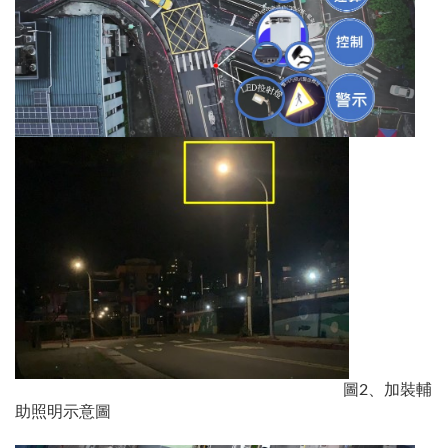
圖2、加裝輔
助照明示意圖