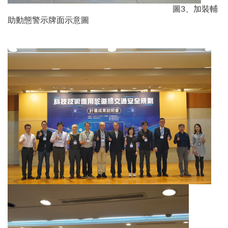
圖3、加裝輔
助動態警示牌面示意圖