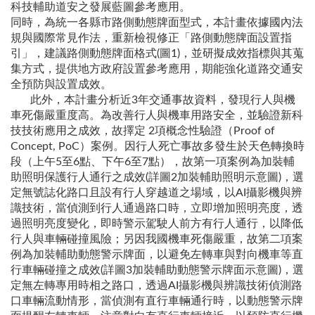
科技輔助道安之發展藍圖參考應用。
同時，為統一各縣市路側動態牌面型式，本計畫依據國內法
規與國際常見作法，重新檢視修正「路側動態牌面設置指
引」，建議路側動態牌面格式(圖1)，並研擬成效指標與其蒐
集方式，提供地方政府設置參考應用，期能強化道路交通安
全預防與設置成效。
此外，本計畫分析近3年交通事故資料，發現行人與機
車死傷嚴重度高。為改善行人與機車用路安全，並驗證新科
技技術應用之成效，故擇定 2項概念性驗證（Proof of
Concept, PoC）案例。因行人死亡事故多發生於天色轉換時
段（上午5至6點、下午6至7點），故第一項案例為加裝輔
助照明保護行人通行之成效(詳圖2加裝輔助照明示意圖)，選
定無號誌化路口且設有行人穿越道之場域，以AI攝影機與辨
識技術，當偵測到行人通過路口時，立即增加照明亮度，透
過照明亮度變化，即時警示駕駛人前方有行人通行，以降低
行人與車輛碰撞風險；另因我國機車死傷嚴重，故第二項案
例為加裝輔助動態警示牌面，以避免左轉車與對向機車等直
行車輛碰撞之成效(詳圖3加裝輔助動態警示牌面示意圖)，選
定無左轉專用時相之路口，透過AI攝影機與辨識技術偵測路
口車輛流動情形，當偵測有直行車輛通行時，以動態警示牌