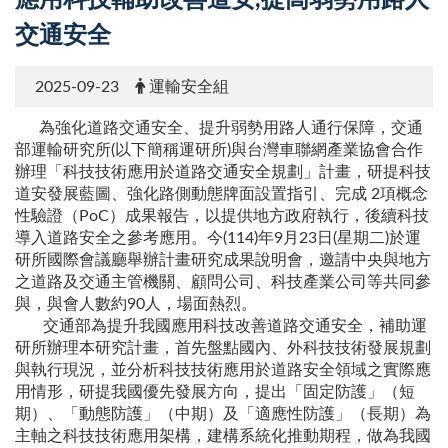
應用科技輔助改善道安,提高弱勢用路人
交通安全
2025-09-23
運輸安全組
為強化道路交通安全、提升弱勢用路人通行保障，交通
部運輸研究所(以下簡稱運研所)與台灣車聯網產業協會合作
辦理「科技技術應用於道路交通安全規劃」計畫，研提科技
道安發展藍圖、強化路側動態牌面設置指引、完成 2項概念
性驗證（PoC）成果報告，以提供地方政府執行，後續科技
導入道路安全之參考應用。今(114)年9月23日(星期二)於運
研所國際會議廳舉辦計畫研究成果說明會，邀請中央與地方
之道路及交通主管機關、顧問公司、科技產業公司等共同參
與，與會人數約90人，場面熱烈。
交通部為提升我國應用科技改善道路交通安全，補助運
研所辦理本研究計畫，首先盤點國內、外科技技術發展規劃
與執行現況，並分析科技技術應用於道路安全領域之實際應
用情形，研提我國優先發展方向，提出「固定防護」（短
期）、「動態防護」（中期）及「適應性防護」（長期）為
主軸之科技技術應用架構，建構系統化推動期程，做為我國