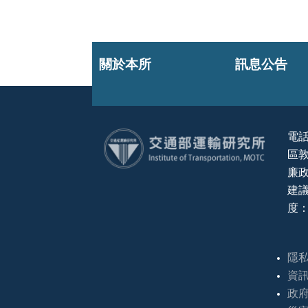
關於本所
訊息公告
電話
區敦
:::
廉政
建議
度：
隱
資
政