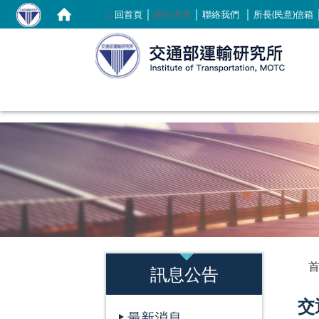
｜
｜
｜
:::
回首頁
網站導覽
聯絡我們
所長(民意)信箱
:::
:::
訊息公告
交
最新消息