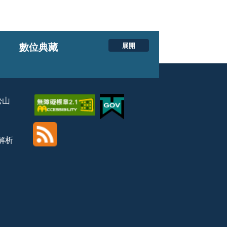
展開
數位典藏
松山
覽解析