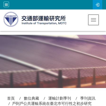
跳到主要內容
Toggle 
:::
首頁
數位典藏
運輸計劃季刊
季刊資訊
戶到戶公共運輸系統在臺北巿可行性之初步研究