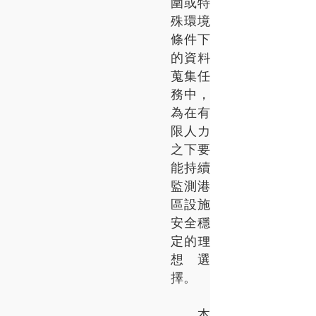
圍或特
殊環境
條件下
的資料
蒐集任
務中，
為在有
限人力
之下要
能持續
監測港
區設施
安全穩
定的理
想選
擇。
本