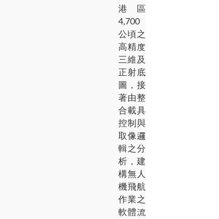
港區
4,700
公頃之
高精度
三維及
正射底
圖，接
著由整
合載具
控制與
取像邏
輯之分
析，建
構無人
機飛航
作業之
軟體流