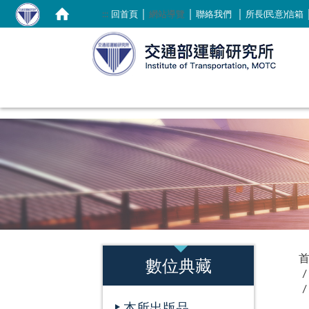
｜
｜
｜
:::
回首頁
網站導覽
聯絡我們
所長(民意)信箱
:::
:::
數位典藏
本所出版品