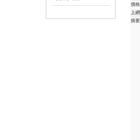
價
上
摘