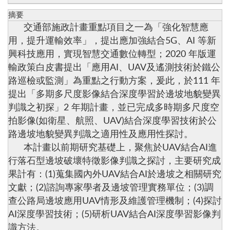
摘要
交通部施政計畫重點項目之一為「強化智慧應
用，提升運輸效率」，提出應加強結合5G、AI 等新
興科技應用，實現智慧交通數位轉型；2020 年版運
輸政策白皮書提出「應用AI、UAV及遙測技術於鐵公
路巡檢或監測」為重點之行動方案，爰此，於111 年
提出「多期多尺度影像結合深度學習於邊坡地貌變異
判識之初探」2 年期計畫，並已完成多時期多尺度空
拍影像(如衛星、航照、UAV)結合深度學習技術於公
路邊坡地貌變異判識之適用性及應用性探討。
本計畫以前期研究基礎上，聚焦於UAV結合AI進
行落石型邊坡破壞特徵影像判識之探討，主要研究成
果計有：(1)蒐集國內外UAV結合AI於邊坡之相關研究
文獻；(2)諮詢專家學者及邊坡管理實務單位；(3)調
查公路局邊坡應用UAV情形及維護管理機制；(4)探討
AI深度學習技術；(5)研析UAV結合AI深度學習影像判
識方法。