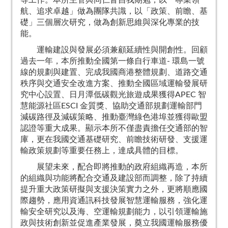
等工作。本所主管與同仁皆自我期勉，以「專業領
航、追求卓越」做為團隊共識，以「政策、前瞻、基
礎」三個層次研究，做為創新思維與深化專業的技
能。
運輸建設與發展必須兼顧延續性與開創性。回顧
過去一年，本所推動全國第一條自行車道- 環島一號
線的規劃與建置、完成我國商港整體規劃、道路交通
秩序與交通安全改進方案、推動全國區域運輸發展研
究中心設置、日月潭低碳觀光旅遊成果獲得APEC 智
慧能源社區ESCI 金質獎、協助交通部規劃運輸部門
減碳路徑及減碳策略、推動臺灣綠色港埠並獲得歐盟
認證等重大成果。顯示本所不僅盡責擔任交通部的智
庫，更在我國交通基礎研究、前瞻技術研發、支援運
輸政策規劃等重要任務上，達成具體的目標。
展望未來，配合即將推動的政府組織再造，本所
的組織與功能將配合交通及建設部而調整，除了持續
提升重大政策研擬與支援決策實力之外，更將順應國
際趨勢，應用資通訊科技發展智慧運輸服務，強化運
輸安全研究以及海、空運輸規劃能力，以引領運輸施
政與技術創新並促進產業發展，奠立我國運輸服務優