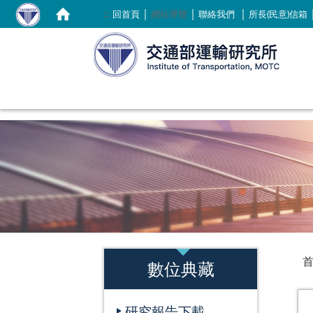
｜
｜
｜
:::
回首頁
網站導覽
聯絡我們
所長(民意)信箱
:::
:::
數位典藏
研究報告下載