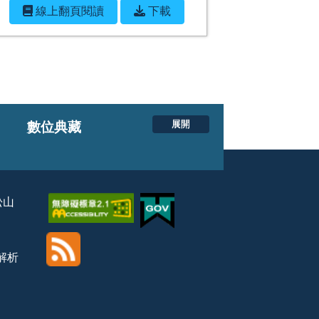
線上翻⾴閱讀
下載
展開
數位典藏
松山
覽解析