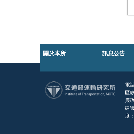
關於本所
訊息公告
電話
區敦
:::
廉政
建議
度：