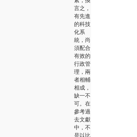
素，換
言之，
有先進
的科技
化系
統，尚
須配合
有效的
行政管
理，兩
者相輔
相成，
缺一不
可。在
參考過
去文獻
中，不
是以比