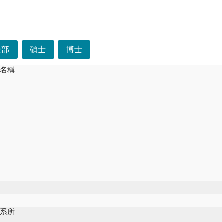
選單
全部
碩士
博士
文名稱
位
別
校系所