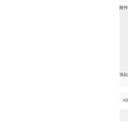
附
張
相