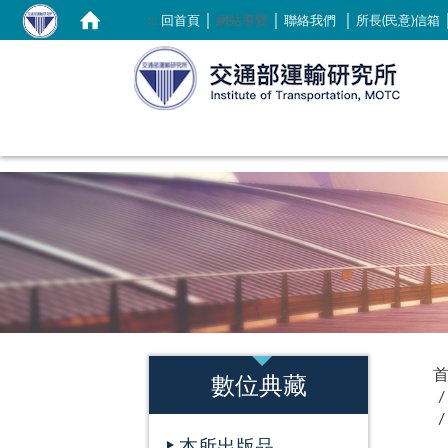
｜
｜
｜
:::
回首頁
網站導覽
聯絡我們
所長(民意)信箱
:::
:::
數位典藏
本所出版品