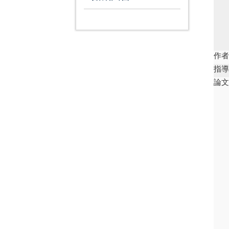
作
指
論