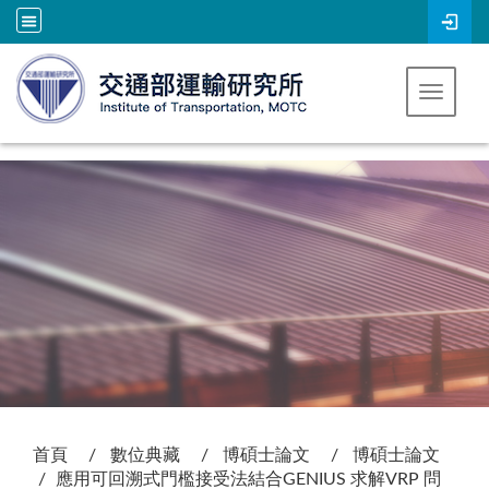
跳到主要內容
Toggle 
:::
首頁
數位典藏
博碩士論文
博碩士論文
應用可回溯式門檻接受法結合GENIUS 求解VRP 問