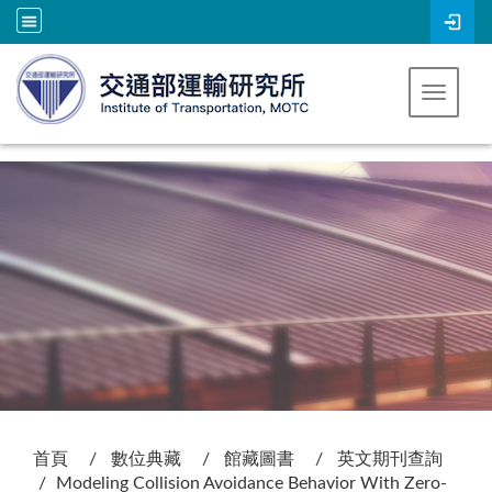
跳到主要內容
Toggle 
:::
首頁
數位典藏
館藏圖書
英文期刊查詢
Modeling Collision Avoidance Behavior With Zero-