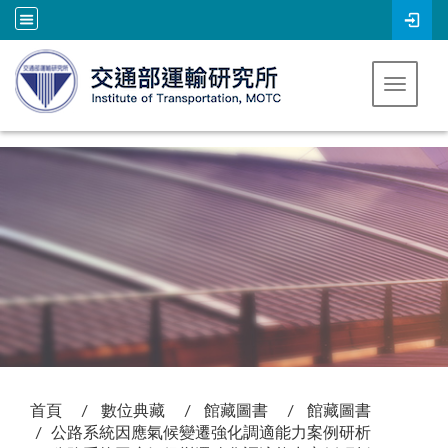
跳到主要內容
Toggle 
:::
首頁
數位典藏
館藏圖書
館藏圖書
公路系統因應氣候變遷強化調適能力案例研析