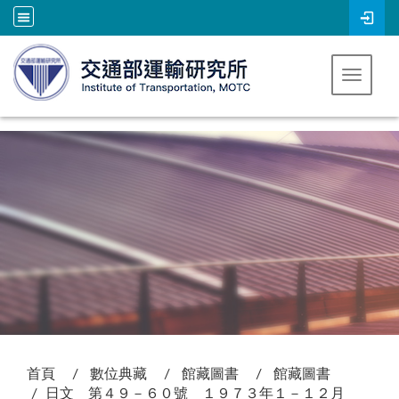
跳到主要內容
Toggle 
:::
首頁
數位典藏
館藏圖書
館藏圖書
日文 第４９－６０號 １９７３年１－１２月