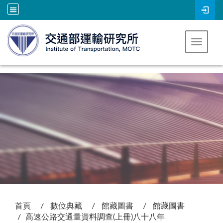
跳到主要內容
Toggle 
:::
首頁
數位典藏
館藏圖書
館藏圖書
高速公路交通量資料調查(上冊)八十八年