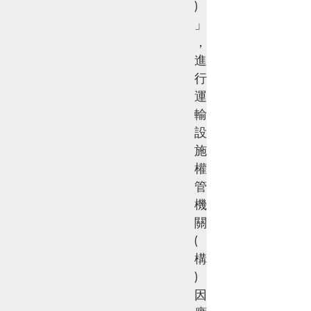
)
」
，
進
行
運
輸
設
施
權
管
機
關
(
構
)
因