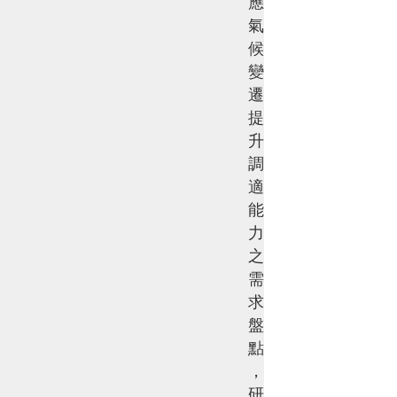
應
氣
候
變
遷
提
升
調
適
能
力
之
需
求
盤
點
，
研