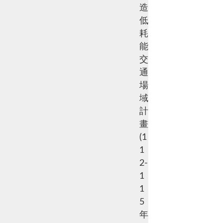
造
低
耗
能
交
通
場
域
計
畫
(1
1
2-
1
1
5
年