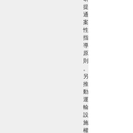
提
通
案
性
指
導
原
則
。
另
推
動
運
輸
設
施
權