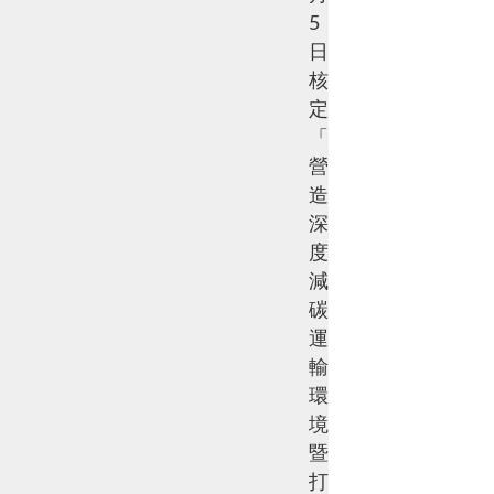
5
日
核
定
「
營
造
深
度
減
碳
運
輸
環
境
暨
打