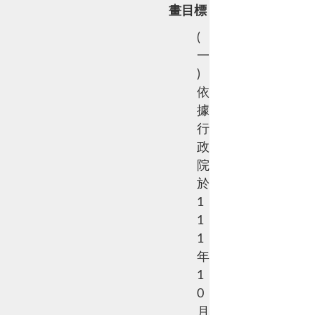
畫目標
(
一
)
依
據
行
政
院
於
1
1
1
年
1
0
月