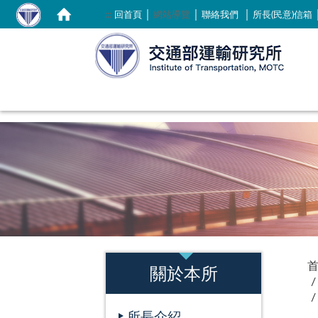
｜
｜
｜
:::
回首頁
網站導覽
聯絡我們
所長(民意)信箱
:::
:::
關於本所
所長介紹