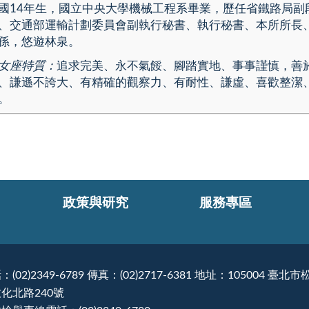
國14年生，國立中央大學機械工程系畢業，歷任省鐵路局副
、交通部運輸計劃委員會副執行秘書、執行秘書、本所所長
孫，悠遊林泉。
女座特質：
追求完美、永不氣餒、腳踏實地、事事謹慎，善
、謙遜不誇大、有精確的觀察力、有耐性、謙虛、喜歡整潔
。
政策與研究
服務專區
：(02)2349-6789 傳真：(02)2717-6381 地址：105004 臺北市
化北路240號