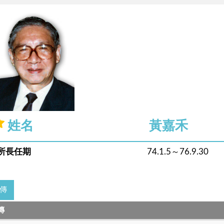
姓名
黃嘉禾
所長任期
74.1.5～76.9.30
傳
傳