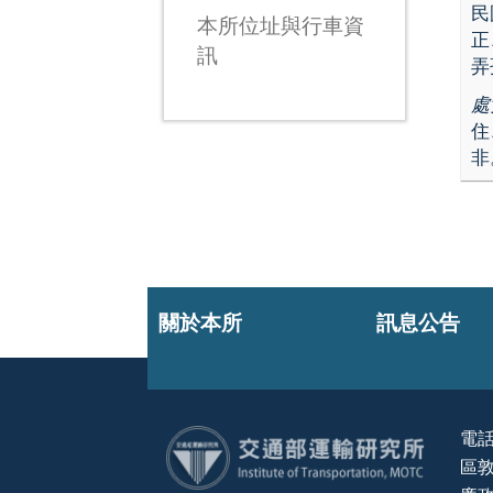
民
本所位址與行車資
正
訊
弄
處
住
非
關於本所
訊息公告
電話
區敦
:::