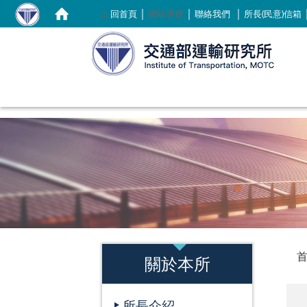
｜
｜
｜
:::
回首頁
網站導覽
聯絡我們
所長(民意)信箱
:::
:::
關於本所
所長介紹