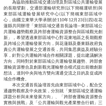
為協助推動區域交通治理及對區域公共運輸發展
的長期擘劃，交通部運輸研究所(以下簡稱運研所)與
東部區域運輸發展研究中心(以下簡稱東部區域中
心，由國立東華大學承辦)於110年12月23日(四)在花
蓮縣共同辦理「東部區域交通首長論壇─東部區域公
共運輸趨勢觀察及跨部會運輸資源整合與區域觀光創
新」，希望透過東部區域中心對花東地區之長期觀察
及跨域公共運輸發展方向，與花蓮縣及臺東縣政府負
責公共運輸發展之交通首長，共同集思廣益及經驗分
享，針對公共運輸跨域合作相關課題，提出建議解決
方向，同時對於東部區域公共運輸發展趨勢、跨部會
運輸資源整合及創新觀光運輸整合模式提出前瞻創新
想法，達到中央與地方雙向溝通交流之目的及促成跨
域合作機會。
本次交通首長論壇首先由東部區域中心，配合交
通趨勢觀察及中央政策，分別就「東部區域交通運輸
課題分析與未來發展方向」、「跨部會運輸資源整合
實務與挑戰」及「公共運輸與觀光產業整合行銷」三