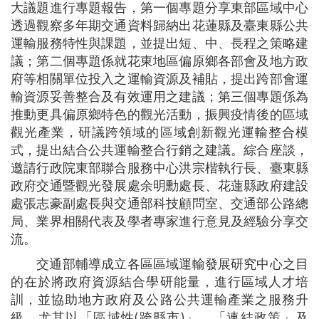
大議題進行專題報告，第一個專題分享東部區域中心
透過觀察多年期交通資料歸納出花蓮縣及臺東縣公共
運輸服務特性與課題，並提出短、中、長程之策略建
議；第二個專題係就花東地區偏原鄉各部會及地方政
府等相關單位投入之運輸資源及補貼，提出跨部會運
輸資源妥善整合及有效運用之建議；第三個專題係為
推動更具偏原鄉特色的觀光活動，振興疫情後的區域
觀光產業，研議跨領域的區域創新觀光運輸整合模
式，提出結合公共運輸整合行銷之建議。綜合座談，
邀請行政院東部聯合服務中心洪宗楷執行長、臺東縣
政府交通暨觀光發展處余明勳處長、花蓮縣政府建設
處張志豪副處長與交通部科技顧問室、交通部公路總
局、業界相關代表及學者專家進行意見及經驗分享交
流。
交通部輔導成立各區區域運輸發展研究中心之目
的在於將政府資源結合學研能量，進行區域人才培
訓，並協助地方政府及公路公共運輸產業之服務升
級，尤其以「區域性(跨縣市)」、「連結政策」及