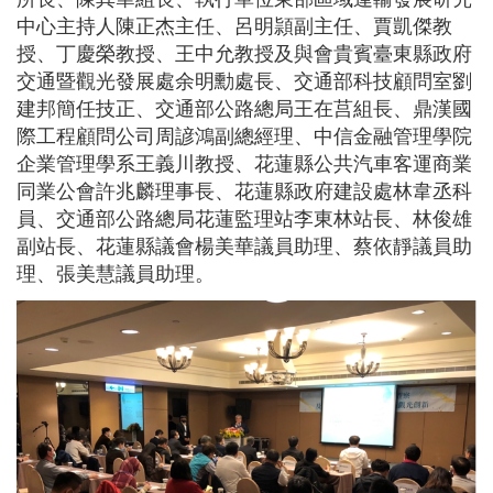
所長、陳其華組長、執行單位東部區域運輸發展研究
中心主持人陳正杰主任、呂明頴副主任、賈凱傑教
授、丁慶榮教授、王中允教授及與會貴賓臺東縣政府
交通暨觀光發展處余明勳處長、交通部科技顧問室劉
建邦簡任技正、交通部公路總局王在莒組長、鼎漢國
際工程顧問公司周諺鴻副總經理、中信金融管理學院
企業管理學系王義川教授、花蓮縣公共汽車客運商業
同業公會許兆麟理事長、花蓮縣政府建設處林韋丞科
員、交通部公路總局花蓮監理站李東林站長、林俊雄
副站長、花蓮縣議會楊美華議員助理、蔡依靜議員助
理、張美慧議員助理。