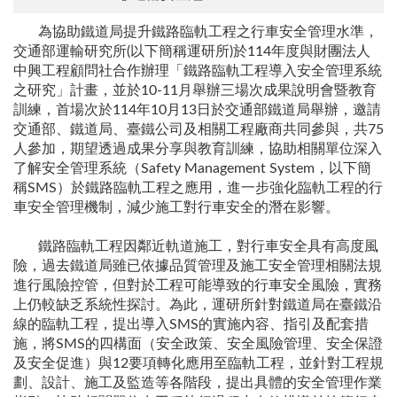
為協助鐵道局提升鐵路臨軌工程之行車安全管理水準，
交通部運輸研究所(以下簡稱運研所)於114年度與財團法人
中興工程顧問社合作辦理「鐵路臨軌工程導入安全管理系統
之研究」計畫，並於10-11月舉辦三場次成果說明會暨教育
訓練，首場次於114年10月13日於交通部鐵道局舉辦，邀請
交通部、鐵道局、臺鐵公司及相關工程廠商共同參與，共75
人參加，期望透過成果分享與教育訓練，協助相關單位深入
了解安全管理系統（Safety Management System，以下簡
稱SMS）於鐵路臨軌工程之應用，進一步強化臨軌工程的行
車安全管理機制，減少施工對行車安全的潛在影響。
鐵路臨軌工程因鄰近軌道施工，對行車安全具有高度風
險，過去鐵道局雖已依據品質管理及施工安全管理相關法規
進行風險控管，但對於工程可能導致的行車安全風險，實務
上仍較缺乏系統性探討。為此，運研所針對鐵道局在臺鐵沿
線的臨軌工程，提出導入SMS的實施內容、指引及配套措
施，將SMS的四構面（安全政策、安全風險管理、安全保證
及安全促進）與12要項轉化應用至臨軌工程，並針對工程規
劃、設計、施工及監造等各階段，提出具體的安全管理作業