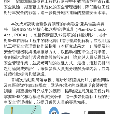
指引，協助相關單位在工程執行過程中有效辨識並控管行車
安全風險，期望藉由系統化的安全管理機制，降低臨軌工程
對行車安全的影響，進一步提升鐵路運輸的整體安全水準。
本次成果說明會暨教育訓練的內容設計兼具理論與實
務，除介紹SMS的核心概念與管理循環（Plan-Do-Check-
Act，PDCA），包括四構面及12要項的詳細說明外，亦針
對SMS在臨軌工程中的轉化應用進行差異化解析，並說明臨
軌工程安全管理實務作業指引（本研究成果之一）所提及的
安全管理機制與後續推動方向，以協助相關單位提前準備。
案例探討環節則透過實際與假設範例，讓參與人員反思既有
安全管理作業，並思考可能的改進方式。最後，活動安排問
題討論與成效評估，確保參與人員充分理解所學內容，並為
後續推動提供具體建議。
首場次活動圓滿落幕後，運研所將陸續於11月前至南區
及東區舉辦後續2個場次，透過多場次的成果說明會暨教育
訓練，期望擴散研究成果的應用，協助鐵道局所屬工程分局
掌握SMS的核心概念與實務操作，進一步強化臨軌工程的行
車安全管理機制，並提升參與人員的專業知能。