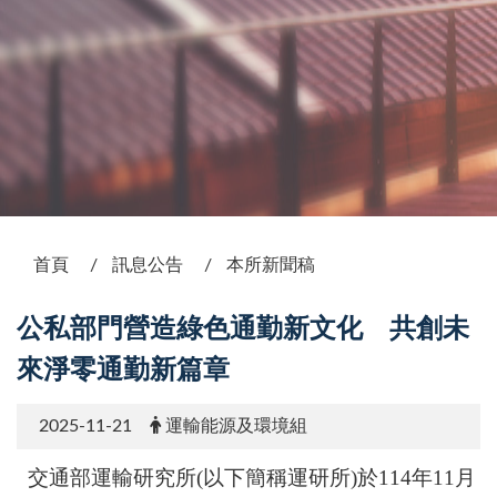
:::
首頁
訊息公告
本所新聞稿
公私部門營造綠色通勤新文化 共創未
來淨零通勤新篇章
2025-11-21
運輸能源及環境組
交通部運輸研究所
(
以下簡稱運研所
)
於
114
年
11
月