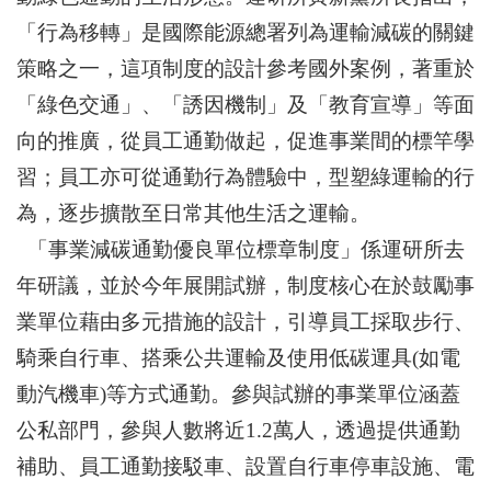
「行為移轉」是國際能源總署列為運輸減碳的關鍵
策略之一，這項制度的設計參考國外案例，著重於
「綠色交通」、「誘因機制」及「教育宣導」等面
向的推廣，從員工通勤做起，促進事業間的標竿學
習；員工亦可從通勤行為體驗中，型塑綠運輸的行
為，逐步擴散至日常其他生活之運輸。
「事業減碳通勤優良單位標章制度」係運研所去
年研議，並於今年展開試辦，制度核心在於鼓勵事
業單位藉由多元措施的設計，引導員工採取步行、
騎乘自行車、搭乘公共運輸及使用低碳運具
(
如電
動汽機車
)
等方式通勤。參與試辦的事業單位涵蓋
公私部門，參與人數將近
1.2
萬人，透過提供通勤
補助、員工通勤接駁車、設置自行車停車設施、電