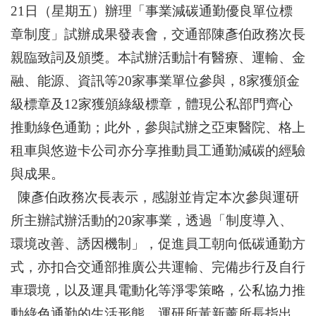
21
日（星期五）辦理「事業減碳通勤優良單位標
章制度」試辦成果發表會，交通部陳彥伯政務次長
親臨致詞及頒獎。本試辦活動計有醫療、運輸、金
融、能源、資訊等
20
家事業單位參與，
8
家獲頒金
級標章及
12
家獲頒綠級標章，體現公私部門齊心
推動綠色通勤；此外，參與試辦之亞東醫院、格上
租車與悠遊卡公司亦分享推動員工通勤減碳的經驗
與成果。
陳彥伯政務次長表示，感謝並肯定本次參與運研
所主辦試辦活動的
20
家事業，透過「制度導入、
環境改善、誘因機制」，促進員工朝向低碳通勤方
式，亦扣合交通部推廣公共運輸、完備步行及自行
車環境，以及運具電動化等淨零策略，公私協力推
動綠色通勤的生活形態。運研所黃新薰所長指出，