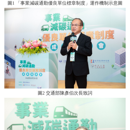
圖
1
「事業減碳通勤優良單位標章制度」運作機制示意圖
圖
2
交通部陳彥伯次長致詞