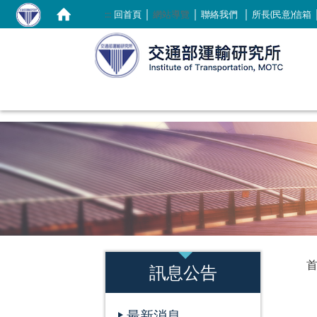
｜
｜
｜
:::
回首頁
網站導覽
聯絡我們
所長(民意)信箱
:::
:::
訊息公告
最新消息