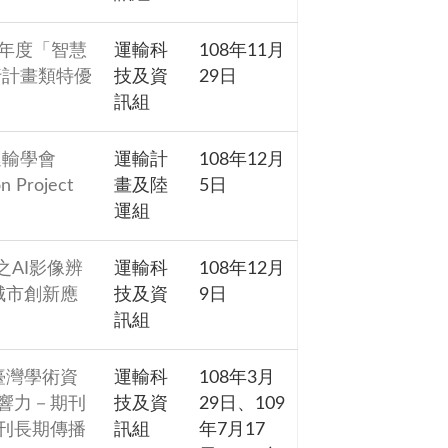
7年度「智慧
運輸科
108年11月
行計畫類特優
技及資
29日
訊組
運輸學會
運輸計
108年12月
 Project
畫及陸
5日
運組
AI影像辨
運輸科
108年12月
城市創新應
技及資
9日
訊組
臺灣學術資
運輸科
108年3月
影響力－期刊
技及資
29日、109
期刊長期傳播
訊組
年7月17