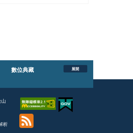
展開
數位典藏
松山
覽解析