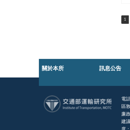
1
關於本所
訊息公告
電話
區敦
:::
廉政
建議
度：