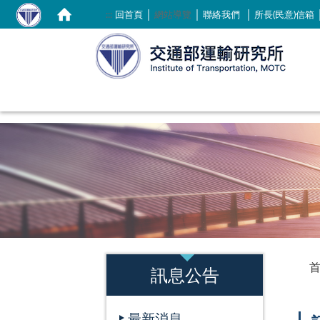
｜
｜
｜
:::
回首頁
網站導覽
聯絡我們
所長(民意)信箱
:::
:::
訊息公告
最新消息