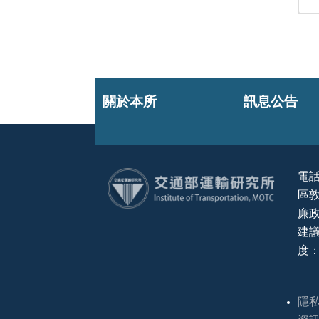
關於本所
訊息公告
電話
區敦
:::
廉政
建議
度：
隱