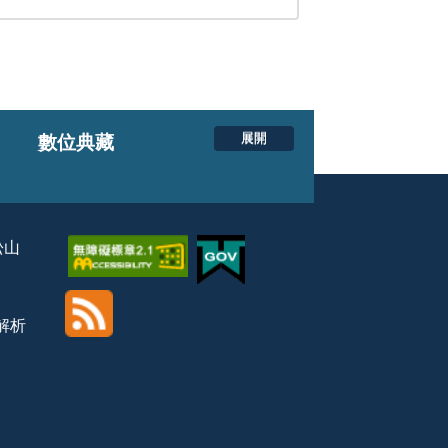
展開
數位典藏
松山
覽解析