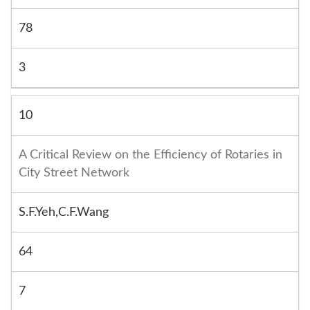
78
3
10
A Critical Review on the Efficiency of Rotaries in
City Street Network
S.F.Yeh,C.F.Wang
64
7