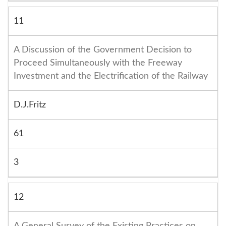
11
A Discussion of the Government Decision to
Proceed Simultaneously with the Freeway
Investment and the Electrification of the Railway
D.J.Fritz
61
3
12
A General Survey of the Existing Practices on