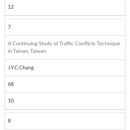
12
7
A Continuing Study of Traffic Conflicts Technique
in Tainan, Taiwan
J.Y.C.Chang
68
10
8