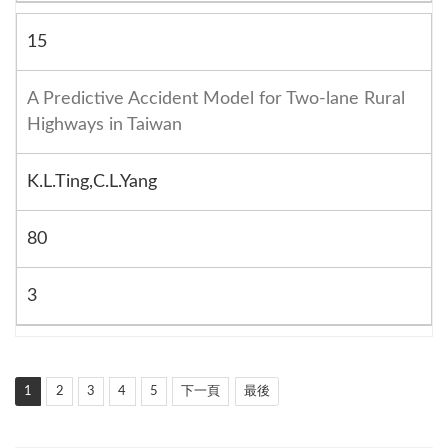
15
A Predictive Accident Model for Two-lane Rural
Highways in Taiwan
K.L.Ting,C.L.Yang
80
3
1
2
3
4
5
下一頁
最後