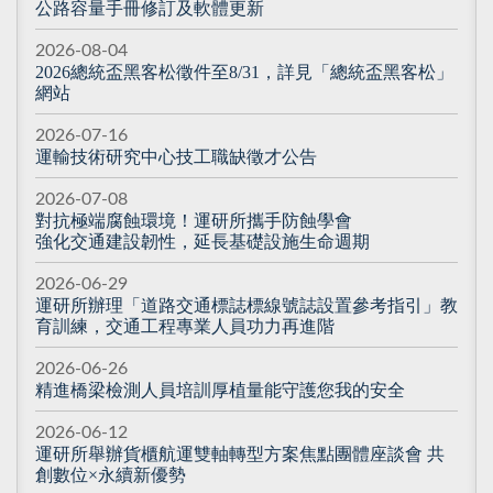
公路容量手冊修訂及軟體更新
2026-08-04
2026總統盃黑客松徵件至8/31，詳見「總統盃黑客松」
網站
2026-07-16
運輸技術研究中心技工職缺徵才公告
2026-07-08
對抗極端腐蝕環境！運研所攜手防蝕學會
強化交通建設韌性，延長基礎設施生命週期
2026-06-29
運研所辦理「道路交通標誌標線號誌設置參考指引」教
育訓練，交通工程專業人員功力再進階
2026-06-26
精進橋梁檢測人員培訓厚植量能守護您我的安全
2026-06-12
運研所舉辦貨櫃航運雙軸轉型方案焦點團體座談會 共
創數位×永續新優勢