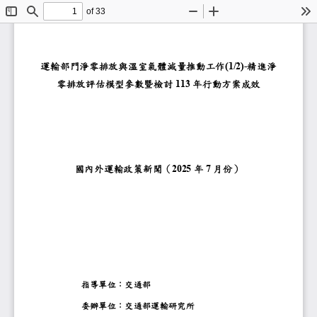
of 33
Toggle
Find
Zoom
Zoom
To
Sidebar
Out
In
運輸部門淨零排放與溫室氣體減
精進淨
(1/2)
-
零排放評估模型參數暨檢討
年行動方案成
113
國內外運輸政策新聞
（
年
月份
）
202
5
7
指導單位
：
交通部
委辦單位
：
交通部運輸研究所