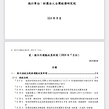
執行單位
：
財團法人台灣經濟研究
年
月
11
4
8
貳
國內外運輸政策新聞
（
202
5
年
7
月份
）
貳
國內外運輸政策新聞
（
202
5
年
7
月份
）
2025
.0
8
.
19
目錄
一
國內減碳法規與運輸政策新聞
................................
................................
.................
2
-
4
(
一
)
減碳法規
................................
................................
................................
..................
2
-
4
7
月
3
日
桃園淨零條例核定
2030
公車全面電動化
5
月
15
日
因應國際關稅不確定因素
環境
部提出碳費自主減量計畫申請期限展延
2
個月
7
月
5
日
機車汰舊換新減碳媒合
新高收購價
2,100
元
7
月
14
日
環境部發布
4
類盤查作業指引
，
協助擴大盤查對象掌握溫室氣體排放量
7
月
14
日
碳盤查擴大
！
500
家事業
2026
年起須申報排碳量
，
環境部公布
4
大行業指引
免查
驗免碳費
7
月
22
日
碳有價
，
、
轉型有路
：
、
臺灣雙軌碳定價政策體系成形
借鏡國際經驗穩步推進邁向
7
月
29
日
環境部辦理綠色成長聯盟德國碳定價研習分享會
凝聚共識
、
借鏡國際
、
共推綠色轉
型
7
月
31
日
前瞻綠色轉型商機論壇
環境部氣候變遷署長蔡玲儀
核配量
流通性
兩關鍵