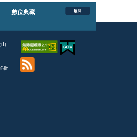
展開
數位典藏
松山
覽解析