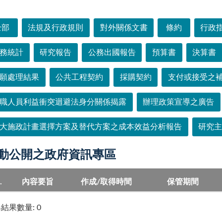
選單
全部
法規及行政規則
對外關係文書
條約
行政
務統計
研究報告
公務出國報告
預算書
決算書
願處理結果
公共工程契約
採購契約
支付或接受之
職人員利益衝突迴避法身分關係揭露
辦理政策宣導之廣告
大施政計畫選擇方案及替代方案之成本效益分析報告
研究
動公開之政府資訊專區
.
內容要旨
作成/取得時間
保管期間
結果數量: 0