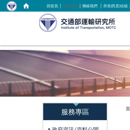
｜
｜
｜
:::
回首頁
網站導覽
聯絡我們
所長(民意)信箱
:::
:::
服務專區
政府資訊/資料公開