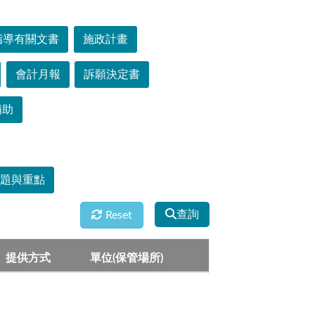
指導有關文書
施政計畫
會計月報
訴願決定書
補助
主題與重點
查詢
Reset
提供方式
單位(保管場所)