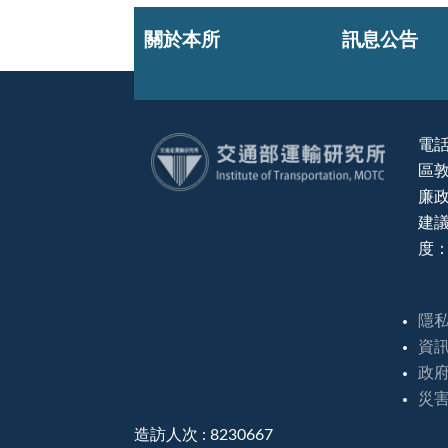
關於本所
訊息公告
電話
區敦
:::
廉政
建議
度：
隱
資
政
災
造訪人次 : 8230667