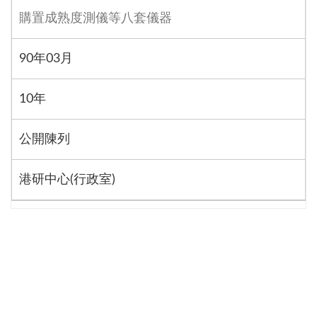
購置成熟度測儀等八套儀器
90年03月
10年
公開陳列
港研中心(行政室)
1
2
3
4
5
下一頁
最後
資料發布日期：109-02-14
最後更新日期：114-02-18