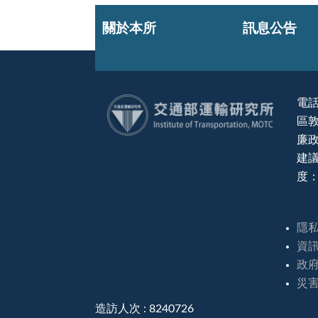
關於本所
訊息公告
電話
區敦
:::
廉政
建議
度：
隱
資
政
災
造訪人次 : 8240726