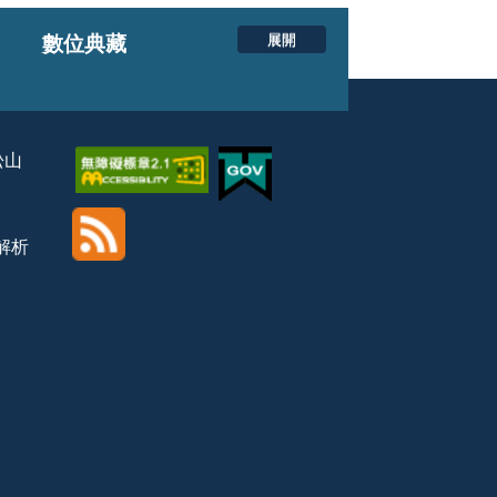
展開
數位典藏
松山
覽解析