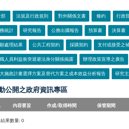
選單
全部
法規及行政規則
對外關係文書
條約
行政
務統計
研究報告
公務出國報告
預算書
決算書
願處理結果
公共工程契約
採購契約
支付或接受之
職人員利益衝突迴避法身分關係揭露
辦理政策宣導之廣告
大施政計畫選擇方案及替代方案之成本效益分析報告
研究
動公開之政府資訊專區
.
內容要旨
作成/取得時間
保管期間
結果數量: 0