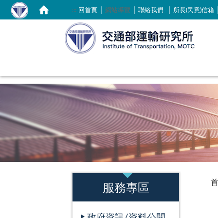
｜
｜
｜
:::
回首頁
網站導覽
聯絡我們
所長(民意)信箱
:::
:::
服務專區
政府資訊/資料公開