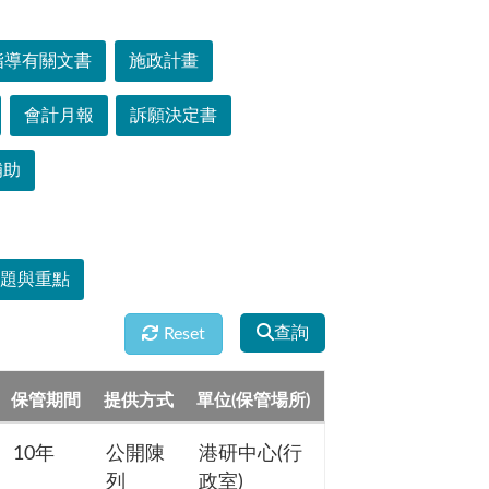
指導有關文書
施政計畫
會計月報
訴願決定書
補助
主題與重點
查詢
Reset
保管期間
提供方式
單位(保管場所)
10年
公開陳
港研中心(行
列
政室)