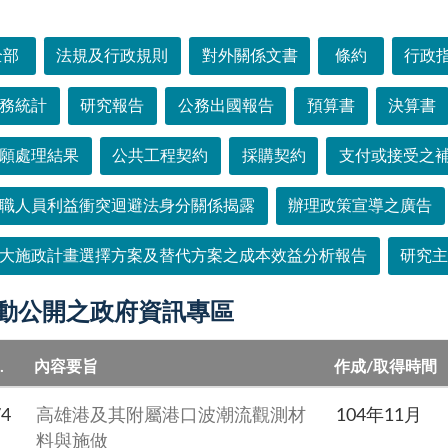
選單
全部
法規及行政規則
對外關係文書
條約
行政
務統計
研究報告
公務出國報告
預算書
決算書
願處理結果
公共工程契約
採購契約
支付或接受之
職人員利益衝突迴避法身分關係揭露
辦理政策宣導之廣告
大施政計畫選擇方案及替代方案之成本效益分析報告
研究
動公開之政府資訊專區
.
內容要旨
作成/取得時間
74
高雄港及其附屬港口波潮流觀測材
104年11月
料與施做