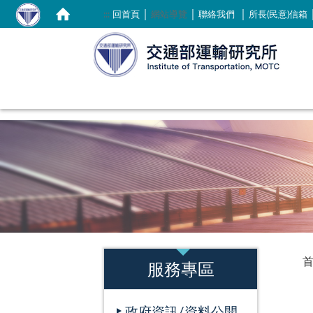
｜
｜
｜
:::
回首頁
網站導覽
聯絡我們
所長(民意)信箱
:::
:::
服務專區
政府資訊/資料公開