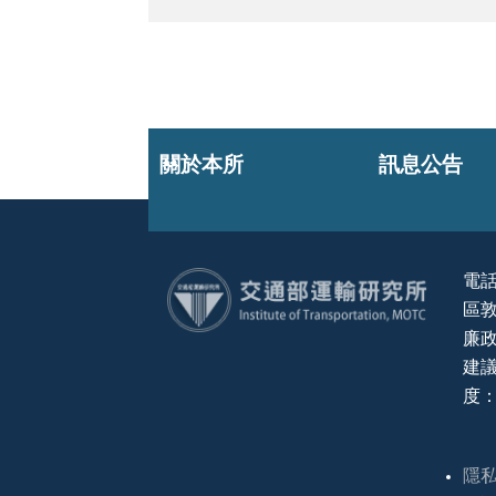
關於本所
訊息公告
電話
區敦
:::
廉政
建議
度：
隱