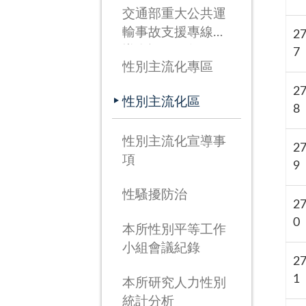
交通部重大公共運
輸事故支援專線宣
2
導資訊(115年3月
7
性別主流化專區
26日啟用)
2
性別主流化區
8
性別主流化宣導事
2
項
9
性騷擾防治
2
0
本所性別平等工作
小組會議紀錄
2
1
本所研究人力性別
統計分析