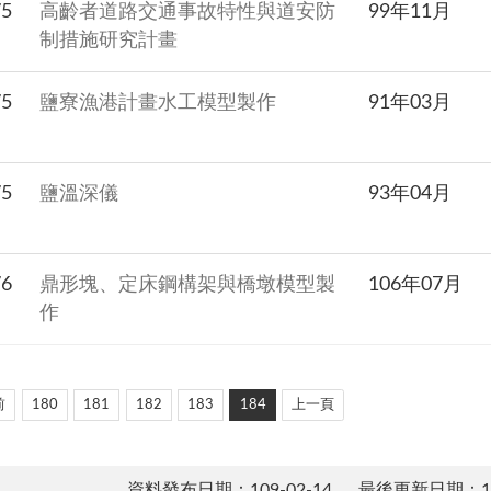
75
高齡者道路交通事故特性與道安防
99年11月
制措施研究計畫
75
鹽寮漁港計畫水工模型製作
91年03月
75
鹽溫深儀
93年04月
76
鼎形塊、定床鋼構架與橋墩模型製
106年07月
作
前
180
181
182
183
184
上一頁
資料發布日期：109-02-14
最後更新日期：114