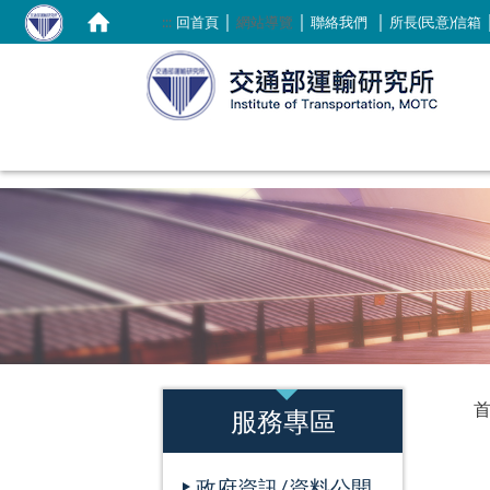
｜
｜
｜
:::
回首頁
網站導覽
聯絡我們
所長(民意)信箱
:::
:::
服務專區
政府資訊/資料公開