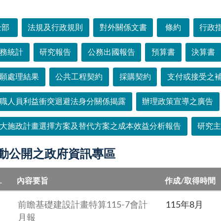
選單
全部
法規及行政規則
對外關係文書
條約
行政
務統計
研究報告
公務出國報告
預算書
決算書
願處理結果
公共工程契約
採購契約
支付或接受之
職人員利益衝突迴避法身分關係揭露
辦理政策宣導之廣告
大施政計畫選擇方案及替代方案之成本效益分析報告
研究
動公開之政府資訊專區
.
內容要旨
作成/取得時間
前瞻基礎建設計畫特算115-7會計
115年8月
月報