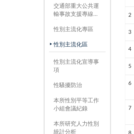
交通部重大公共運
輸事故支援專線宣
2
導資訊(115年3月
性別主流化專區
26日啟用)
3
性別主流化區
4
性別主流化宣導事
5
項
6
性騷擾防治
本所性別平等工作
7
小組會議紀錄
本所研究人力性別
統計分析
8