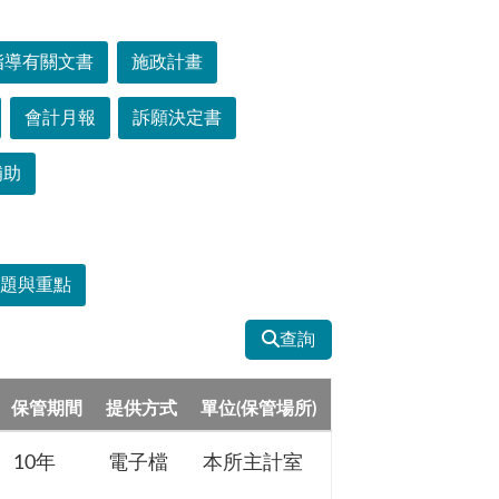
指導有關文書
施政計畫
會計月報
訴願決定書
補助
主題與重點
查詢
保管期間
提供方式
單位(保管場所)
10年
電子檔
本所主計室