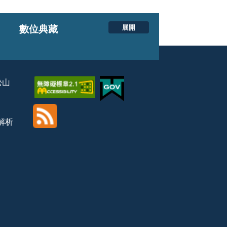
展開
數位典藏
松山
覽解析