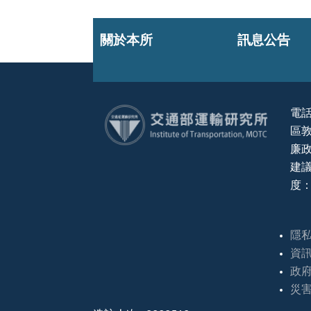
關於本所
訊息公告
電話
區敦
:::
廉政
建議
度：
隱
資
政
災