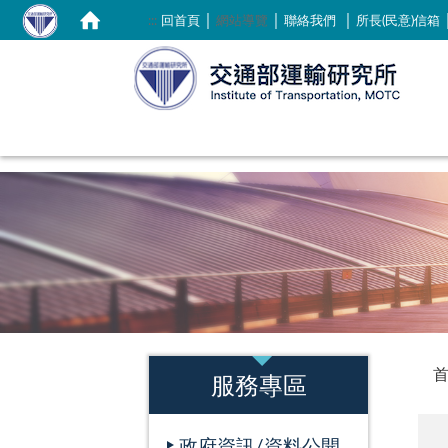
｜
｜
｜
:::
回首頁
網站導覽
聯絡我們
所長(民意)信箱
:::
:::
服務專區
政府資訊/資料公開