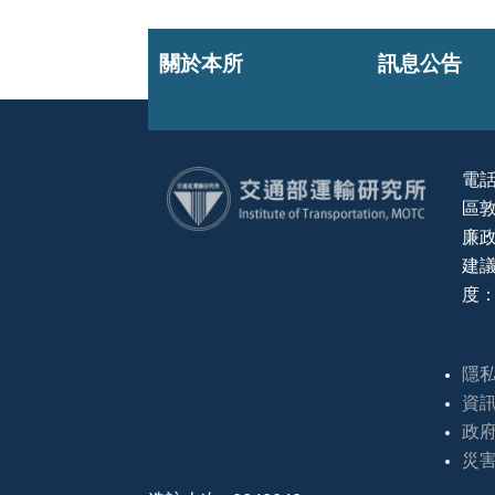
關於本所
訊息公告
電話
區敦
:::
廉政
建議
度：
隱
資
政
災