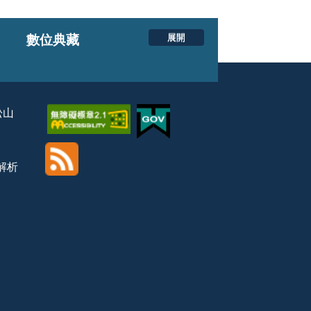
展開
數位典藏
松山
覽解析