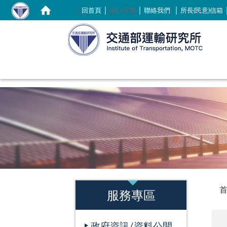
｜
｜
｜
:::
回首頁
網站導覽
聯絡我們
所長(民意)信箱
:::
:::
服務專區
政府資訊/資料公開