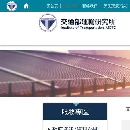
｜
｜
｜
:::
回首頁
網站導覽
聯絡我們
所長(民意)信箱
:::
:::
服務專區
政府資訊/資料公開