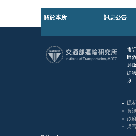
關於本所
訊息公告
電話
區敦
:::
廉政
建議
度：
隱
資
政
災