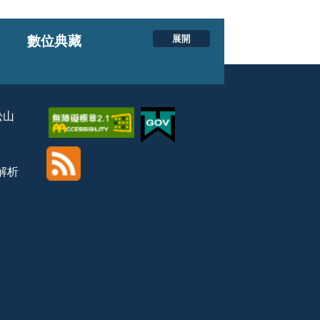
展開
數位典藏
松山
覽解析