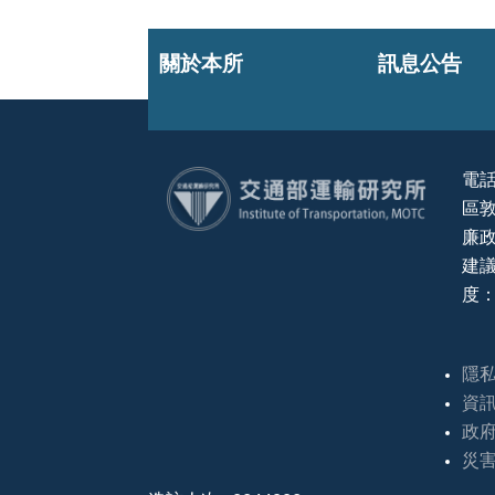
關於本所
訊息公告
電話
區敦
:::
廉政
建議
度：
隱
資
政
災