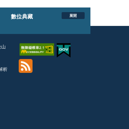
展開
數位典藏
松山
覽解析