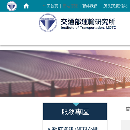
｜
｜
｜
:::
回首頁
網站導覽
聯絡我們
所長(民意)信箱
:::
:::
服務專區
政府資訊/資料公開