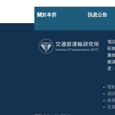
關於本所
訊息公告
電話
區敦
:::
廉政
建議
度：
隱
資
政
災