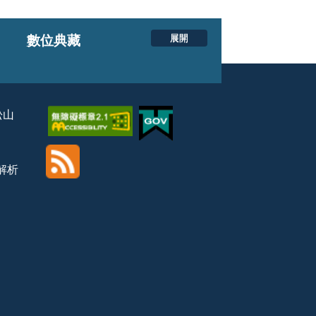
展開
數位典藏
松山
覽解析