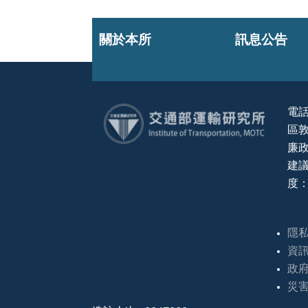
關於本所
訊息公告
電話
區敦
:::
廉政
建議
度：
隱
資
政
災