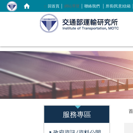
｜
｜
｜
:::
回首頁
網站導覽
聯絡我們
所長(民意)信箱
:::
:::
服務專區
政府資訊/資料公開