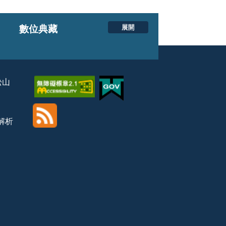
展開
數位典藏
松山
覽解析