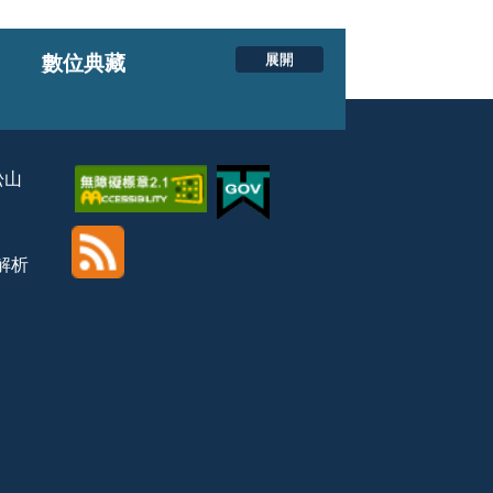
展開
數位典藏
松山
覽解析