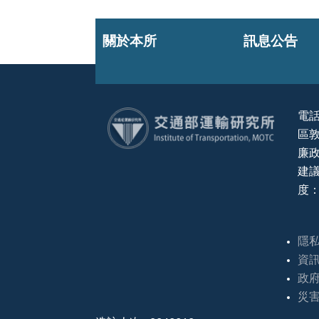
關於本所
訊息公告
電話
區敦
:::
廉政
建議
度：
隱
資
政
災