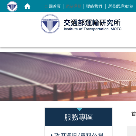
｜
｜
｜
:::
回首頁
網站導覽
聯絡我們
所長(民意)信箱
:::
:::
服務專區
政府資訊/資料公開